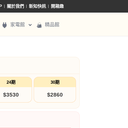
P
關於我們
新知快訊
開箱趣
家電館
精品館
24期
30期
$3530
$2860