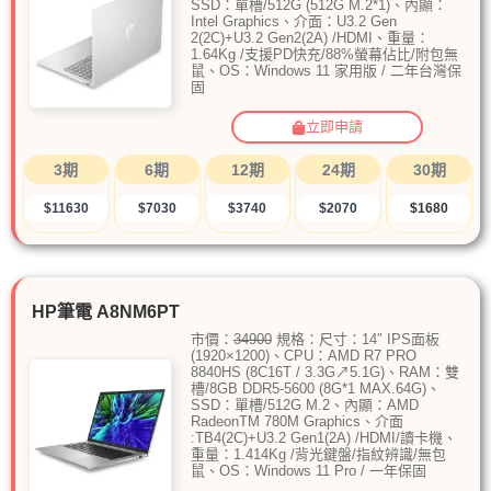
SSD：單槽/512G (512G M.2*1)、內顯：
Intel Graphics、介面：U3.2 Gen
2(2C)+U3.2 Gen2(2A) /HDMI、重量：
1.64Kg /支援PD快充/88%螢幕佔比/附包無
鼠、OS：Windows 11 家用版 / 二年台灣保
固
立即申請
3期
6期
12期
24期
30期
$11630
$7030
$3740
$2070
$1680
HP筆電 A8NM6PT
市價：
34900
規格：尺寸：14″ IPS面板
(1920×1200)、CPU：AMD R7 PRO
8840HS (8C16T / 3.3G↗5.1G)、RAM：雙
槽/8GB DDR5-5600 (8G*1 MAX.64G)、
SSD：單槽/512G M.2、內顯：AMD
RadeonTM 780M Graphics、介面
:TB4(2C)+U3.2 Gen1(2A) /HDMI/讀卡機、
重量：1.414Kg /背光鍵盤/指紋辨識/無包
鼠、OS：Windows 11 Pro / 一年保固