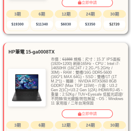
立即申請
3期
6期
12期
24期
30期
$19300
$11340
$6030
$3350
$2720
HP筆電 15-ga0008TX
市價：
61888
規格：尺寸：15.3″ IPS面板
(1920×1200) 刷新165Hz、CPU：Intel i7-
14650HX (16C24T / 2.2G↗5.2GHz /
30M)、RAM：雙槽/16G DDR5-5600
(16G*1 MAX.64G)、SSD：雙槽/1T (1T
M.2*1)、獨顯： NVIDIA RTX5060 8GB
GDDR7 (Max TGP 115W)、介面：U3.2
Gen 2(1C)+U3.2 Gen 1(2A) /HDMI/RJ-45、
重量：2.52Kg / TUV+Eyesafe 低藍光認證/
不閃頻/背光鍵盤/附包無鼠、OS：Windows
11 家用版 / 二年台灣保固
立即申請
3期
6期
12期
24期
30期