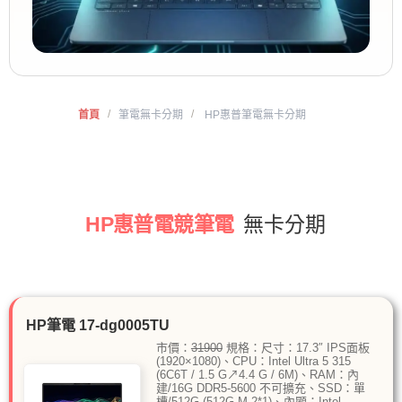
/
/
首頁
筆電無卡分期
HP惠普筆電無卡分期
HP惠普電競筆電
無卡分期
HP筆電 17-dg0005TU
市價：
31900
規格：尺寸：17.3″ IPS面板
(1920×1080)、CPU：Intel Ultra 5 315
(6C6T / 1.5 G↗4.4 G / 6M)、RAM：內
建/16G DDR5-5600 不可擴充、SSD：單
槽/512G (512G M.2*1)、內顯：Intel