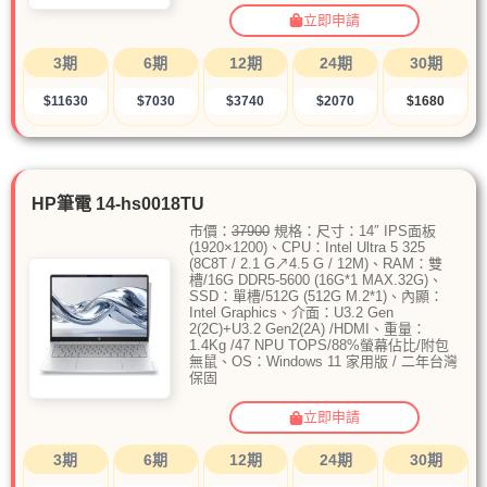
立即申請
3期
6期
12期
24期
30期
$11630
$7030
$3740
$2070
$1680
HP筆電 14-hs0018TU
市價：
37900
規格：尺寸：14″ IPS面板
(1920×1200)、CPU：Intel Ultra 5 325
(8C8T / 2.1 G↗4.5 G / 12M)、RAM：雙
槽/16G DDR5-5600 (16G*1 MAX.32G)、
SSD：單槽/512G (512G M.2*1)、內顯：
Intel Graphics、介面：U3.2 Gen
2(2C)+U3.2 Gen2(2A) /HDMI、重量：
1.4Kg /47 NPU TOPS/88%螢幕佔比/附包
無鼠、OS：Windows 11 家用版 / 二年台灣
保固
立即申請
3期
6期
12期
24期
30期