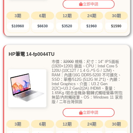
立即申請
3期
6期
12期
24期
30期
$10960
$6630
$3520
$1960
$1590
HP筆電 14-fp0044TU
市價：
32900
規格：尺寸：14″ IPS面板
(1920×1200) 鏡面、CPU：Intel Core 5
120U (10C12T / 1.4 G↗5 G / 12M)、
RAM：內建/16G DDR5-5200 不可擴充、
SSD：單槽/512G (512G M.2*1)、內顯：
Intel Graphics、介面：U3.2 Gen
2(2C)+U3.2 Gen2(2A) /HDMI、重量：
1.65Kg /鋁合金機身/翻轉式觸碰螢幕/附包
無鼠/內附觸碰筆、OS：Windows 11 家用
版 / 二年台灣保固
立即申請
3期
6期
12期
24期
30期