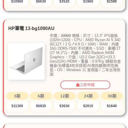
$10960
$6630
$3520
$1960
$1590
HP筆電 13-bg1090AU
市價：
33900
規格：尺寸：13.3″ IPS面板
(1920×1200)、CPU：AMD Ryzen AI 5 340
(6C12T / 2 G↗4.8 G / 16M)、RAM：內建
16G DDR5-7500 不可擴充、SSD：單槽/1T
(1T M.2*1)、內顯：AMD Radeon 840M
Graphics、介面：U3.2 Gen 2(2C)+U3.2
Gen2(2A) /HDMI、重量：0.97Kg /鎂鋁合金
機身/台積電4奈米技術/AI視訊鏡頭/附包無
鼠、OS：Windows 11 家用版 / 二年台灣保
固
立即申請
3期
6期
12期
24期
30期
$11300
$6830
$3630
$2010
$1640