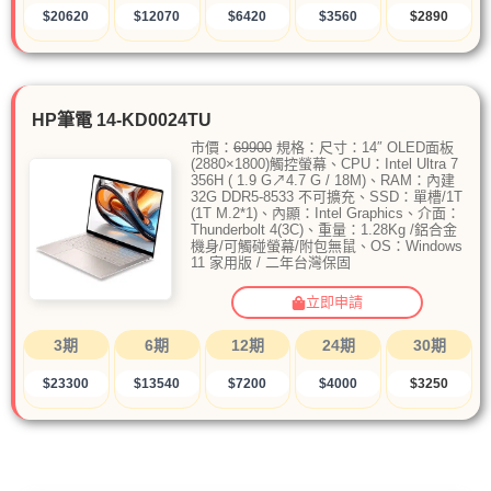
$20620
$12070
$6420
$3560
$2890
HP筆電 14-KD0024TU
市價：
69900
規格：尺寸：14″ OLED面板
(2880×1800)觸控螢幕、CPU：Intel Ultra 7
356H ( 1.9 G↗4.7 G / 18M)、RAM：內建
32G DDR5-8533 不可擴充、SSD：單槽/1T
(1T M.2*1)、內顯：Intel Graphics、介面：
Thunderbolt 4(3C)、重量：1.28Kg /鋁合金
機身/可觸碰螢幕/附包無鼠、OS：Windows
11 家用版 / 二年台灣保固
立即申請
3期
6期
12期
24期
30期
$23300
$13540
$7200
$4000
$3250