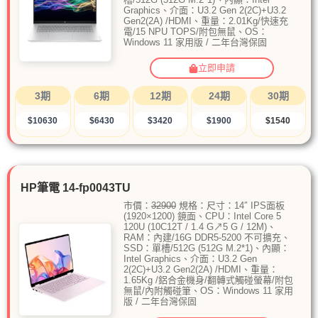
Graphics、介面：U3.2 Gen 2(2C)+U3.2
Gen2(2A) /HDMI、重量：2.01Kg/快速充
電/15 NPU TOPS/附包無鼠、OS：
Windows 11 家用版 / 二年台灣保固
立即申請
3期
6期
12期
24期
30期
$10630
$6430
$3420
$1900
$1540
HP筆電 14-fp0043TU
市價：
32900
規格：尺寸：14″ IPS面板
(1920×1200) 鏡面、CPU：Intel Core 5
120U (10C12T / 1.4 G↗5 G / 12M)、
RAM：內建/16G DDR5-5200 不可擴充、
SSD：單槽/512G (512G M.2*1)、內顯：
Intel Graphics、介面：U3.2 Gen
2(2C)+U3.2 Gen2(2A) /HDMI、重量：
1.65Kg /鋁合金機身/翻轉式觸碰螢幕/附包
無鼠/內附觸碰筆、OS：Windows 11 家用
版 / 二年台灣保固