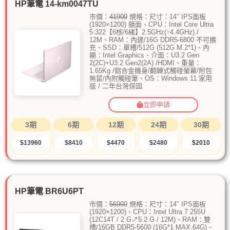
HP筆電 14-km0047TU
市價：
41900
規格：尺寸：14″ IPS面板
(1920×1200) 鏡面、CPU：Intel Core Ultra
5 322【6核/6緒】2.5GHz(↑4.4GHz) /
12M、RAM：內建/16G DDR5-6800 不可擴
充、SSD：單槽/512G (512G M.2*1)、內
顯：Intel Graphics、介面：U3.2 Gen
2(2C)+U3.2 Gen2(2A) /HDMI、重量：
1.65Kg /鋁合金機身/翻轉式觸碰螢幕/附包
無鼠/內附觸碰筆、OS：Windows 11 家用
版 / 二年台灣保固
立即申請
3期
6期
12期
24期
30期
$13960
$8410
$4470
$2480
$2010
HP筆電 BR6U6PT
市價：
56900
規格：尺寸：14″ IPS面板
(1920×1200)、CPU：Intel Ultra 7 255U
(12C14T / 2 G↗5.2 G / 12M)、RAM：雙
槽/16GB DDR5-5600 (16G*1 MAX.64G)、