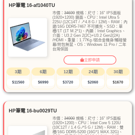
HP筆電 16-af1040TU
市價：
34699
規格：尺寸：16″ IPS面板
(1920×1200) 鏡面、CPU：Intel Ultra 5
225U (12C14T / ↗4.8 G / 12M)、RAM：內
建/16G DDR5-7467 不可擴充、SSD：單
槽/1T (1T M.2*1)、內顯：Intel Graphics、
介面：U3.2 Gen 2(2C)+U3.2 Gen2(2A)
/HDMI、重量：1.77Kg /鋁合金機身/觸碰螢
幕/附包無鼠、OS：Windows 11 Pro / 二年
台灣保固
立即申請
3期
6期
12期
24期
30期
$11560
$6990
$3720
$2060
$1670
HP筆電 16-bu0029TU
市價：
34900
規格：尺寸：16″ IPS面板
(1920×1200)、CPU：Intel Core 5 120U
(10C12T / 1.4 G↗5 G / 12M)、RAM：雙
槽/16G DDR5-5200 (16G*1 MAX.32G)、