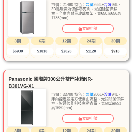
市價：
21490
特色：
冷藏
268L+
冷凍
98L、
3D循環氣流保鮮零死角、光銀除菌保鮮
室、全室高耐重玻璃層架、寬650深656高
1785(mm)
立即申請
3期
6期
12期
24期
30期
$6930
$3810
$2020
$1120
$910
Panasonic 國際牌300公升雙門冰箱NR-
B301VG-X1
市價：
22700
特色：
冷藏
206L+
冷凍
94L、
庫內控溫設定方便自由調整、光銀除菌保鮮
室、智慧節能科技主動省電、寬601深653
高1680(mm)
立即申請
3期
6期
12期
24期
30期