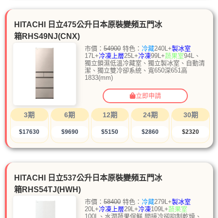
HITACHI 日立475公升日本原裝變頻五門冰
箱RHS49NJ(CNX)
市價：
54900
特色：
冷藏
240L+
製冰室
17L+
冷凍上層
25L+
冷凍
99L+
蔬果室
94L、
獨立鎖濕低溫冷藏室、獨立製冰室、自動清
潔、獨立雙冷卻系統、寬650深651高
1833(mm)
立即申請
3期
6期
12期
24期
30期
$17630
$9690
$5150
$2860
$2320
HITACHI 日立537公升日本原裝變頻五門冰
箱RHS54TJ(HWH)
市價：
58400
特色：
冷藏
279L+
製冰室
20L+
冷凍上層
29L+
冷凍
109L+
蔬果室
100L、水潤蔬果保鮮 間接冷卻抑制乾燥、