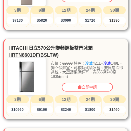
3期
6期
12期
24期
30期
$7130
$5820
$3090
$1720
$1390
HITACHI 日立570公升變頻鋼板雙門冰箱
HRTN8601DF(BSLTW)
市價：
32900
特色：
冷藏
421L+
冷凍
149L、
獨立保鮮室、可移動式製冰盒、雙風扇冷卻
系統、大型蔬果保鮮室、寬855深740高
1835(mm)
立即申請
3期
6期
12期
24期
30期
$10960
$6100
$3240
$1800
$1460