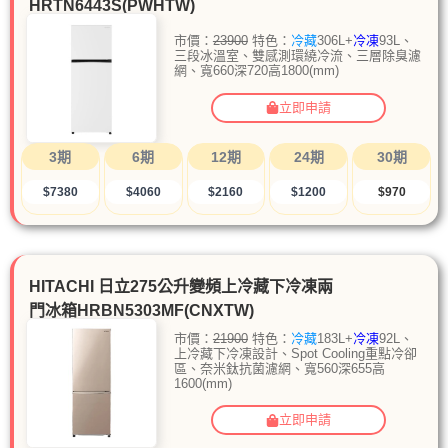
HRTN6443S(PWHTW)
市價：
23900
特色：
冷藏
306L+
冷凍
93L、
三段冰溫室、雙感測環繞冷流、三層除臭濾
網、寬660深720高1800(mm)
立即申請
3期
6期
12期
24期
30期
$7380
$4060
$2160
$1200
$970
HITACHI 日立275公升變頻上冷藏下冷凍兩
門冰箱HRBN5303MF(CNXTW)
市價：
21900
特色：
冷藏
183L+
冷凍
92L、
上冷藏下冷凍設計、Spot Cooling重點冷卻
區、奈米鈦抗菌濾網、寬560深655高
1600(mm)
立即申請