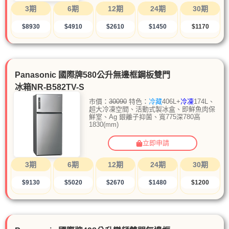
3期
6期
12期
24期
30期
$8930
$4910
$2610
$1450
$1170
Panasonic 國際牌580公升無邊框鋼板雙門
冰箱NR-B582TV-S
市價：
30090
特色：
冷藏
406L+
冷凍
174L、
超大冷凍空間、活動式製冰盒、即鮮魚肉保
鮮室、Ag 銀離子抑菌、寬775深780高
1830(mm)
立即申請
3期
6期
12期
24期
30期
$9130
$5020
$2670
$1480
$1200