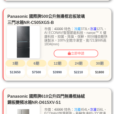
Panasonic 國際牌500公升無邊框岩板玻璃
三門冰箱NR-C505XGS-B
市價：
43300
特色：
冷藏
373L+
冷凍
127L、
AI ECONAVI智慧節能科技、nanoe™ X 健
康科技，抑菌、除臭、保鮮、80分鐘自動快
速製冰，100%全開冷凍室、寬721深695高
1834(mm)
立即申請
3期
6期
12期
24期
30期
$13650
$7500
$3990
$2210
$1800
Panasonic 國際牌610公升四門無邊框絲絨
鋼板變頻冰箱NR-D615XV-S1
市價：
43300
特色：
冷藏
454L+
冷凍
156L、
ECONAVI智慧節能、新鮮急凍結/-3℃微凍