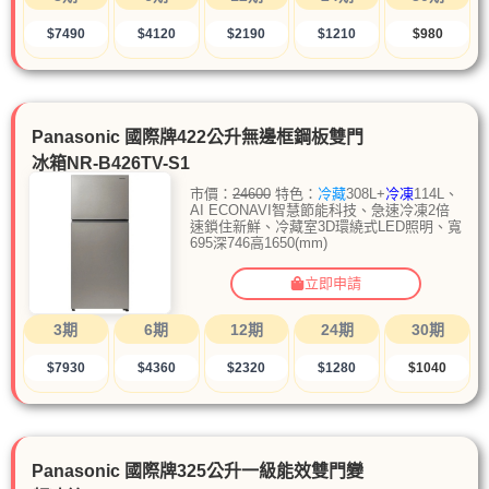
$7490
$4120
$2190
$1210
$980
Panasonic 國際牌422公升無邊框鋼板雙門
冰箱NR-B426TV-S1
市價：
24600
特色：
冷藏
308L+
冷凍
114L、
AI ECONAVI智慧節能科技、急速冷凍2倍
速鎖住新鮮、冷藏室3D環繞式LED照明、寬
695深746高1650(mm)
立即申請
3期
6期
12期
24期
30期
$7930
$4360
$2320
$1280
$1040
Panasonic 國際牌325公升一級能效雙門變