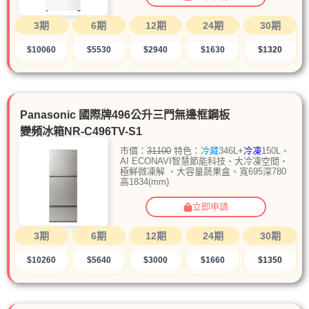
3期
6期
12期
24期
30期
$10060
$5530
$2940
$1630
$1320
Panasonic 國際牌496公升三門無邊框鋼板
變頻冰箱NR-C496TV-S1
市價：
31100
特色：
冷藏
346L+
冷凍
150L、
AI ECONAVI智慧節能科技、大冷凍空間、
極鮮微凍解 、大容量蔬果盒、寬695深780
高1834(mm)
立即申請
3期
6期
12期
24期
30期
$10260
$5640
$3000
$1660
$1350