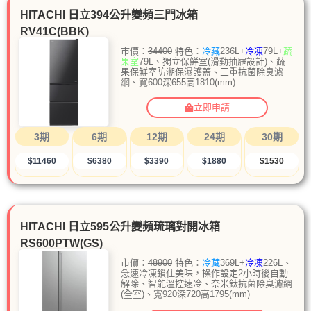
HITACHI 日立394公升變頻三門冰箱
RV41C(BBK)
市價：
34400
特色：
冷藏
236L+
冷凍
79L+
蔬
果室
79L、獨立保鮮室(滑動抽屜設計)、蔬
果保鮮室防潮保濕護蓋、三重抗菌除臭濾
網、寬600深655高1810(mm)
立即申請
3期
6期
12期
24期
30期
$11460
$6380
$3390
$1880
$1530
HITACHI 日立595公升變頻琉璃對開冰箱
RS600PTW(GS)
市價：
48900
特色：
冷藏
369L+
冷凍
226L、
急速冷凍鎖住美味，操作設定2小時後自動
解除、智能溫控速冷、奈米鈦抗菌除臭濾網
(全室)、寬920深720高1795(mm)