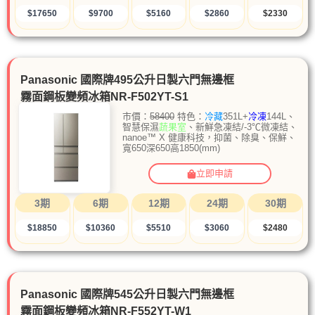
$17650
$9700
$5160
$2860
$2330
Panasonic 國際牌495公升日製六門無邊框
霧面鋼板變頻冰箱NR-F502YT-S1
市價：
58400
特色：
冷藏
351L+
冷凍
144L、
智慧保濕
蔬果室
、新鮮急凍結/-3℃微凍結、
nanoe™ X 健康科技，抑菌、除臭、保鮮、
寬650深650高1850(mm)
立即申請
3期
6期
12期
24期
30期
$18850
$10360
$5510
$3060
$2480
Panasonic 國際牌545公升日製六門無邊框
霧面鋼板變頻冰箱NR-F552YT-W1