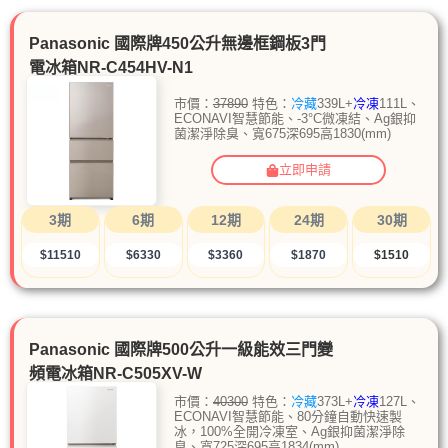
Panasonic 國際牌450公升無邊框鋼板3門
電冰箱NR-C454HV-N1
市價：
37890
特色：
冷藏
339L+
冷凍
111L、
ECONAVI智慧節能、-3°C微凍結、Ag銀抑
菌潔淨除臭、寬675深695高1830(mm)
立即申請
3期
6期
12期
24期
30期
$11510
$6330
$3360
$1870
$1510
Panasonic 國際牌500公升一級能效三門變
頻電冰箱NR-C505XV-W
市價：
40300
特色：
冷藏
373L+
冷凍
127L、
ECONAVI智慧節能、80分鐘自動快速製
冰，100%全開冷凍室、Ag銀抑菌潔淨除
臭、寬725深695高1834(mm)