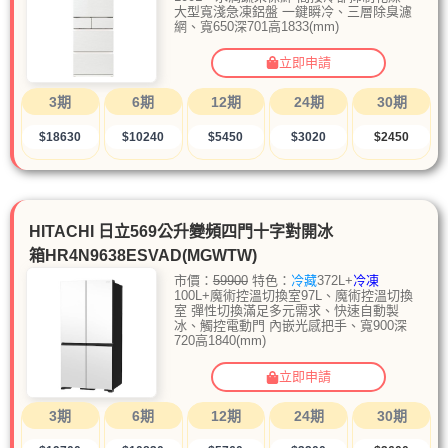
大型寬淺急凍鋁盤 一鍵瞬冷、三層除臭濾
網、寬650深701高1833(mm)
立即申請
3期
6期
12期
24期
30期
$18630
$10240
$5450
$3020
$2450
HITACHI 日立569公升變頻四門十字對開冰
箱HR4N9638ESVAD(MGWTW)
市價：
59900
特色：
冷藏
372L+
冷凍
100L+魔術控溫切換室97L、魔術控溫切換
室 彈性切換滿足多元需求、快速自動製
冰、觸控電動門 內嵌光感把手、寬900深
720高1840(mm)
立即申請
3期
6期
12期
24期
30期