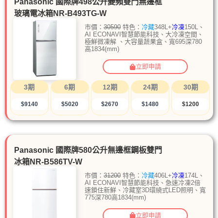
Panasonic 國際牌498公升變頻雙門無邊框
玻璃電冰箱NR-B493TG-W
市價：
30590
特色：
冷藏
348L+
冷凍
150L、
AI ECONAVI智慧節能科技、大冷凍空間、
極鮮微凍解 、大容量蔬果盒、寬695深780
高1834(mm)
立即申請
3期
6期
12期
24期
30期
$9140
$5020
$2670
$1480
$1200
Panasonic 國際牌580公升無邊框鋼板雙門
冰箱NR-B586TV-W
市價：
31200
特色：
冷藏
406L+
冷凍
174L、
AI ECONAVI智慧節能科技、急速冷凍2倍
速鎖住新鮮、冷藏室3D環繞式LED照明、寬
775深780高1834(mm)
立即申請