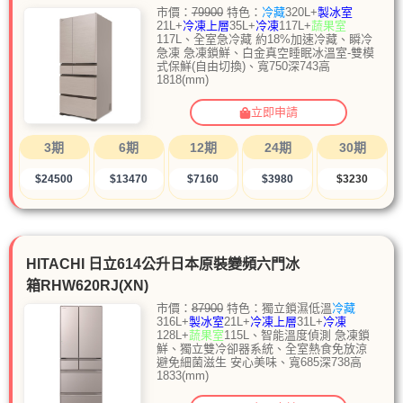
市價：
79900
特色：
冷藏
320L+
製冰室
21L+
冷凍上層
35L+
冷凍
117L+
蔬果室
117L、全室急冷藏 約18%加速冷藏、瞬冷
急凍 急凍鎖鮮、白金真空睡眠冰溫室-雙模
式保鮮(自由切換)、寬750深743高
1818(mm)
立即申請
3期
6期
12期
24期
30期
$24500
$13470
$7160
$3980
$3230
HITACHI 日立614公升日本原裝變頻六門冰
箱RHW620RJ(XN)
市價：
87900
特色：獨立鎖濕低溫
冷藏
316L+
製冰室
21L+
冷凍上層
31L+
冷凍
128L+
蔬果室
115L、智能溫度偵測 急凍鎖
鮮、獨立雙冷卻器系統、全室熱食免放涼
避免細菌滋生 安心美味、寬685深738高
1833(mm)