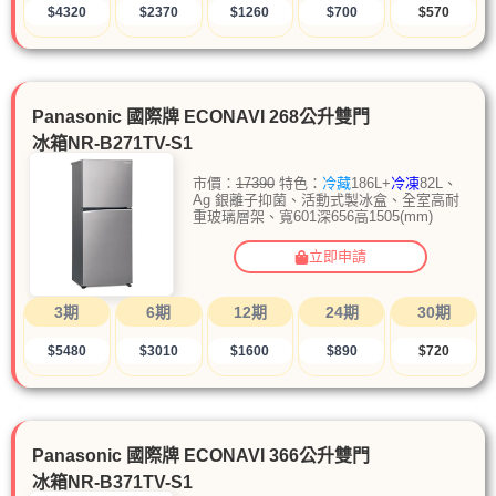
$4320
$2370
$1260
$700
$570
Panasonic 國際牌 ECONAVI 268公升雙門
冰箱NR-B271TV-S1
市價：
17390
特色：
冷藏
186L+
冷凍
82L、
Ag 銀離子抑菌、活動式製冰盒、全室高耐
重玻璃層架、寬601深656高1505(mm)
立即申請
3期
6期
12期
24期
30期
$5480
$3010
$1600
$890
$720
Panasonic 國際牌 ECONAVI 366公升雙門
冰箱NR-B371TV-S1