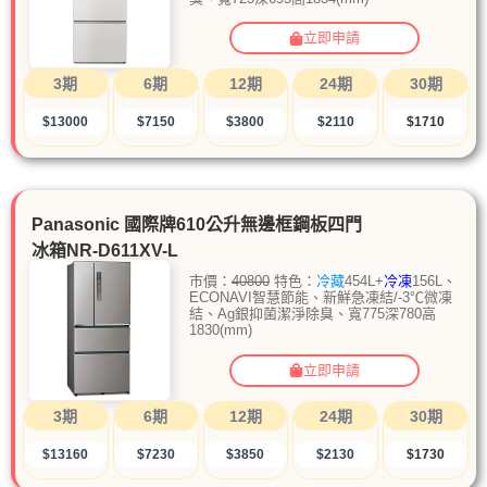
立即申請
3期
6期
12期
24期
30期
$13000
$7150
$3800
$2110
$1710
Panasonic 國際牌610公升無邊框鋼板四門
冰箱NR-D611XV-L
市價：
40800
特色：
冷藏
454L+
冷凍
156L、
ECONAVI智慧節能、新鮮急凍結/-3℃微凍
結、Ag銀抑菌潔淨除臭、寬775深780高
1830(mm)
立即申請
3期
6期
12期
24期
30期
$13160
$7230
$3850
$2130
$1730