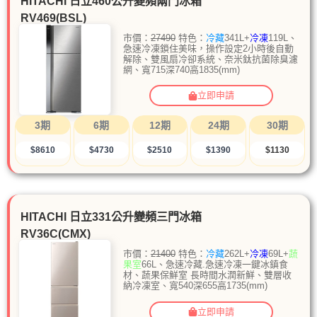
HITACHI 日立460公升變頻兩門冰箱
RV469(BSL)
市價：
27490
特色：
冷藏
341L+
冷凍
119L、
急速冷凍鎖住美味，操作設定2小時後自動
解除、雙風扇冷卻系統、奈米鈦抗菌除臭濾
網、寬715深740高1835(mm)
立即申請
3期
6期
12期
24期
30期
$8610
$4730
$2510
$1390
$1130
HITACHI 日立331公升變頻三門冰箱
RV36C(CMX)
市價：
21400
特色：
冷藏
262L+
冷凍
69L+
蔬
果室
66L、急速冷藏.急速冷凍一鍵冰鎮食
材、蔬果保鮮室 長時間水潤新鮮、雙層收
納冷凍室、寬540深655高1735(mm)
立即申請