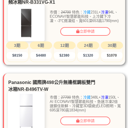
頻冰箱NR-B331VG-X1
市價：
24700
特色：
冷藏
231L+
冷凍
94L、
ECONAVI智慧節能科技、上冷藏下冷
凍、-3℃微凍結、寬601深653高1790(mm)
立即申請
3期
6期
12期
24期
30期
$8150
$4480
$2380
$1320
$1070
Panasonic 國際牌498公升無邊框鋼板雙門
冰箱NR-B496TV-W
市價：
27700
特色：
冷藏
348L+
冷凍
150L、
AI ECONAVI智慧節能科技、急速冷凍2倍
速鎖住新鮮、冷藏室3D環繞式LED照明、寬
695深780高1834(mm)
立即申請