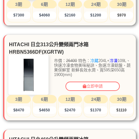
3期
6期
12期
24期
30期
$7300
$4060
$2160
$1200
$970
HITACHI 日立313公升變頻兩門冰箱
HRBN5366DF(XGRTW)
市價：
26400
特色：
冷藏
204L+
冷凍
109L、
快速冷凍食物美味秘訣、急速冷凍鋁盤、蔬
果保鮮室 新鮮長效水潤、寬595深650高
1900(mm)
立即申請
3期
6期
12期
24期
30期
$8470
$4650
$2470
$1370
$1110