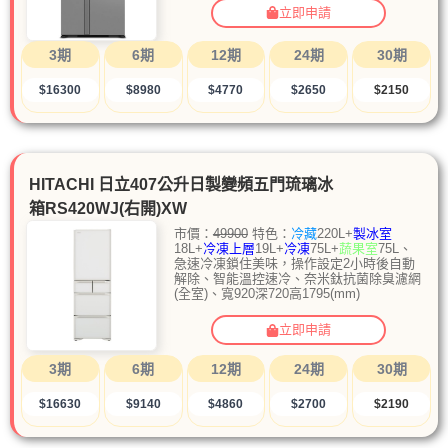
立即申請
3期
6期
12期
24期
30期
$16300
$8980
$4770
$2650
$2150
HITACHI 日立407公升日製變頻五門琉璃冰
箱RS420WJ(右開)XW
市價：
49900
特色：
冷藏
220L+
製冰室
18L+
冷凍上層
19L+
冷凍
75L+
蔬果室
75L、
急速冷凍鎖住美味，操作設定2小時後自動
解除、智能溫控速冷、奈米鈦抗菌除臭濾網
(全室)、寬920深720高1795(mm)
立即申請
3期
6期
12期
24期
30期
$16630
$9140
$4860
$2700
$2190