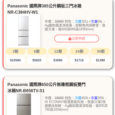
Panasonic 國際牌385公升鋼板三門冰箱
NR-C384HV-W1
市價：
32800
特色：
冷藏
301L+
冷凍
84L、
Ag銀抑菌潔淨除臭、即鮮魚肉保鮮室、急
速冷凍、寬600深695高1830(mm)
立即申請
3期
6期
12期
24期
30期
$10580
$5820
$3090
$1710
$1390
Panasonic 國際牌650公升無邊框鋼板雙門
冰箱NR-B656TV-S1
市價：
33600
特色：
冷藏
450L+
冷凍
200L、
AI ECONAVI智慧節能科技、急速冷凍2倍
速鎖住新鮮、Ag銀抑菌潔淨除臭、寬805深
780高1834(mm)