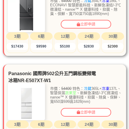
市價：
54900
特色：
冷藏
354L+
冷凍
186L、
ECONAVI 智慧節能科技、新鮮急凍結/-3℃
微凍結、nanoe™ X 健康科技，抑菌、除
臭、保鮮、寬750深750高1890(mm)
立即申請
3期
6期
12期
24期
30期
$17430
$9590
$5100
$2830
$2300
Panasonic 國際牌502公升五門鋼板變頻電
冰箱NR-E507XT-W1
市價：
54400
特色：
冷藏
365L+
冷凍
137L、
智慧保濕
蔬果室
、新鮮急凍結/-3℃微凍結、
nanoe™ X 健康科技，抑菌、除臭、保鮮、
寬650深699高1828(mm)
立即申請
3期
6期
12期
24期
30期