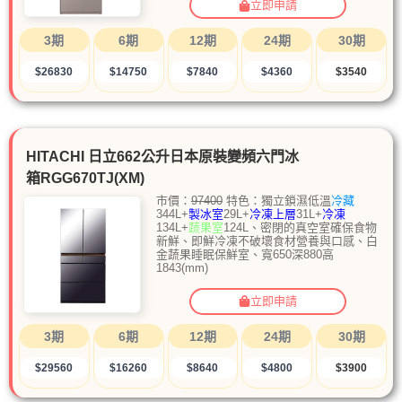
立即申請
3期
6期
12期
24期
30期
$26830
$14750
$7840
$4360
$3540
HITACHI 日立662公升日本原裝變頻六門冰
箱RGG670TJ(XM)
市價：
97400
特色：獨立鎖濕低溫
冷藏
344L+
製冰室
29L+
冷凍上層
31L+
冷凍
134L+
蔬果室
124L、密閉的真空室確保食物
新鮮、即鮮冷凍不破壞食材營養與口感、白
金蔬果睡眠保鮮室、寬650深880高
1843(mm)
立即申請
3期
6期
12期
24期
30期
$29560
$16260
$8640
$4800
$3900