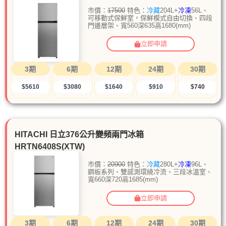
市價：
17500
特色：
冷藏
204L+
冷凍
56L、
可移動式保鮮室，保鮮模式自由切換、四段
門邊層架、寬560深635高1680(mm)
立即申請
3期
6期
12期
24期
30期
$5610
$3080
$1640
$910
$740
HITACHI 日立376公升變頻兩門冰箱
HRTN6408S(XTW)
市價：
20900
特色：
冷藏
280L+
冷凍
96L、
鋼板系列、雙感測環繞冷流、三段冰溫室、
寬660深720高1685(mm)
立即申請
3期
6期
12期
24期
30期