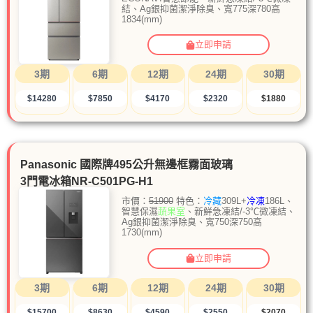
結、Ag銀抑菌潔淨除臭、寬775深780高
1834(mm)
立即申請
3期
6期
12期
24期
30期
$14280
$7850
$4170
$2320
$1880
Panasonic 國際牌495公升無邊框霧面玻璃
3門電冰箱NR-C501PG-H1
市價：
51900
特色：
冷藏
309L+
冷凍
186L、
智慧保濕
蔬果室
、新鮮急凍結/-3℃微凍結、
Ag銀抑菌潔淨除臭、寬750深750高
1730(mm)
立即申請
3期
6期
12期
24期
30期
$15700
$8630
$4590
$2550
$2070