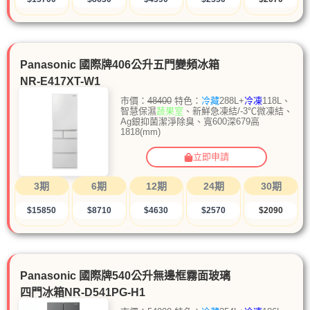
Panasonic 國際牌406公升五門變頻冰箱
NR-E417XT-W1
市價：
48400
特色：
冷藏
288L+
冷凍
118L、
智慧保濕
蔬果室
、新鮮急凍結/-3℃微凍結、
Ag銀抑菌潔淨除臭、寬600深679高
1818(mm)
立即申請
3期
6期
12期
24期
30期
$15850
$8710
$4630
$2570
$2090
Panasonic 國際牌540公升無邊框霧面玻璃
四門冰箱NR-D541PG-H1