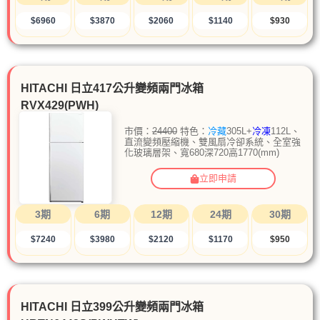
$6960
$3870
$2060
$1140
$930
HITACHI 日立417公升變頻兩門冰箱
RVX429(PWH)
市價：
24400
特色：
冷藏
305L+
冷凍
112L、
直流變頻壓縮機、雙風扇冷卻系統、全室強
化玻璃層架、寬680深720高1770(mm)
立即申請
3期
6期
12期
24期
30期
$7240
$3980
$2120
$1170
$950
HITACHI 日立399公升變頻兩門冰箱