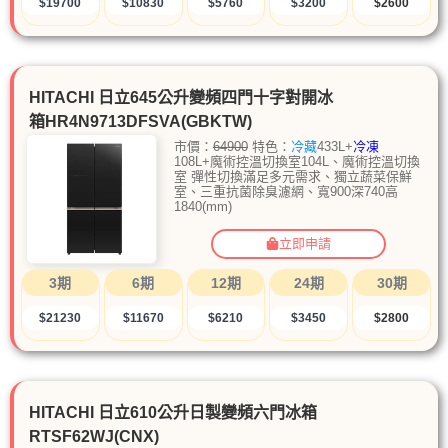
$19700
$10830
$5760
$3200
$2600
HITACHI 日立645公升變頻四門十字對開冰
箱HR4N9713DFSVA(GBKTW)
市價：
64900
特色：
冷藏
433L+
冷凍
108L+魔術控溫切換室104L、魔術控溫切換
室 彈性切換滿足多元需求、獨立蔬菜保鮮
室、三重抗菌除臭濾網、寬900深740高
1840(mm)
立即申請
3期
6期
12期
24期
30期
$21230
$11670
$6210
$3450
$2800
HITACHI 日立610公升日製變頻六門冰箱
RTSF62WJ(CNX)