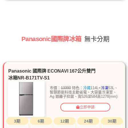
Panasonic國際牌冰箱
無卡分期
Panasonic 國際牌 ECONAVI 167公升雙門
冰箱NR-B171TV-S1
市價：
13390
特色：
冷藏
114L+
冷凍
53L、
智慧節能科技主動省電、大容量冷凍室、
Ag 銀離子抑菌、寬526深584高1278(mm)
立即申請
3期
6期
12期
24期
30期