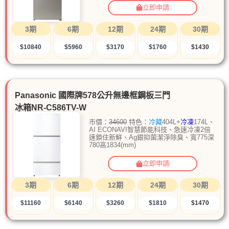
立即申請
3期
6期
12期
24期
30期
$10840
$5960
$3170
$1760
$1430
Panasonic 國際牌578公升無邊框鋼板三門
冰箱NR-C586TV-W
市價：
34600
特色：
冷藏
404L+
冷凍
174L、
AI ECONAVI智慧節能科技、急速冷凍2倍
速鎖住新鮮、Ag銀抑菌潔淨除臭、寬775深
780高1834(mm)
立即申請
3期
6期
12期
24期
30期
$11160
$6140
$3260
$1810
$1470