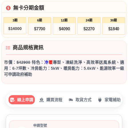
無卡分期金額
3期
6期
12期
24期
30期
$14000
$7700
$4090
$2270
$1840
商品規格資訊
市價：
$42900
特色：
冷
暖
專型、凍結洗淨、高效率送風系統、適
用：6-7坪數、冷房能力：5kW、暖房能力：5.6kW、能源效率一級
可申請政府補助
線上申請
購買流程
取貨方式
家電補助
申請型號