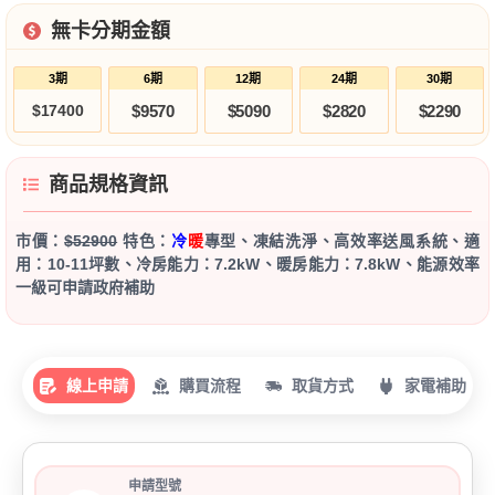
無卡分期金額
3期
6期
12期
24期
30期
$17400
$9570
$5090
$2820
$2290
商品規格資訊
市價：
$52900
特色：
冷
暖
專型、凍結洗淨、高效率送風系統、適
用：10-11坪數、冷房能力：7.2kW、暖房能力：7.8kW、能源效率
一級可申請政府補助
線上申請
購買流程
取貨方式
家電補助
申請型號