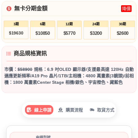
無卡分期金額
降價
3期
6期
12期
24期
30期
$19630
$10850
$5770
$3200
$2600
商品規格資訊
市價：
$58900
規格：6.9 吋OLED 顯示器/支援最高達 120Hz 自動
適應更新頻率/A19 Pro 晶片/1TB/主相機：4800 萬畫素(3鏡頭)/前相
機：1800 萬畫素Center Stage 相機/銀色、宇宙橙色、藏藍色
線上申請
購買流程
取貨方式
申請型號