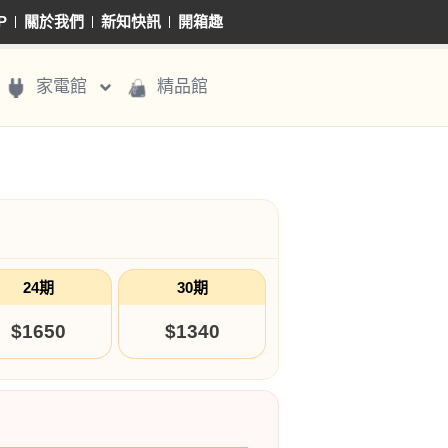
P
關於我們
新知快訊
開箱趣
家電館
精品館
24期
30期
$1650
$1340