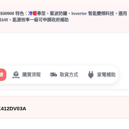
：
$30900
特色：
冷
暖
專型、藍波防鏽、Inverter 智能變頻科技、適用
.1kW、能源效率一級可申請政府補助
請
購買流程
取貨方式
家電補助
K412DV03A