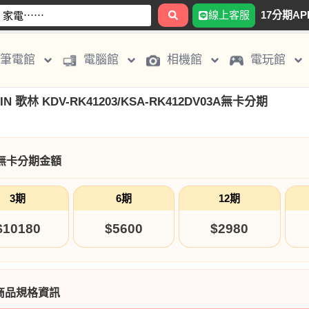
線上客服
17分期AP
筆電館
電腦館
相機館
電玩館
IN 歌林 KDV-RK41203/KSA-RK412DV03A無卡分期
無卡分期金額
3期
6期
12期
$10180
$5600
$2980
商品規格資訊