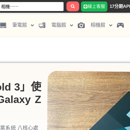
線上客服
17分期AP
筆電館
電腦館
相機館
old 3」使
axy Z
id 作業系統 八核心處