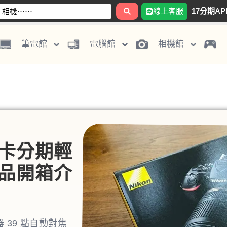
線上客服
17分期AP
筆電館
電腦館
相機館
用免卡分期輕
0商品開箱介
器 39 點自動對焦