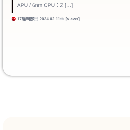
APU / 6nm CPU：Z […]
17編輯部
2024.02.11
[views]