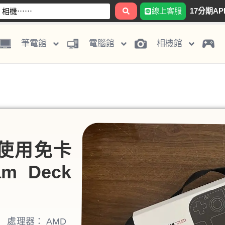
線上客服
17分期AP
筆電館
電腦館
相機館
D」使用免卡
 Deck
】 處理器： AMD